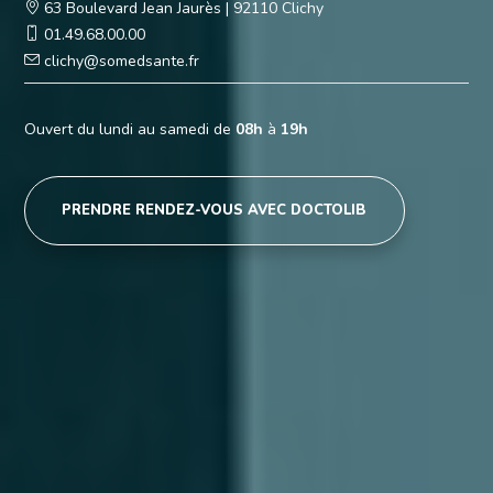
63 Boulevard Jean Jaurès
|
92110 Clichy
01.49.68.00.00
clichy@somedsante.fr
Ouvert du lundi au samedi de
08h
à
19h
PRENDRE RENDEZ-VOUS AVEC DOCTOLIB