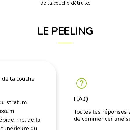
de la couche détruite.
LE PEELING
 de la couche
F.A.Q
 du stratum
losum
Toutes les réponses 
de commencer une sé
’épiderme, de la
 supérieure du